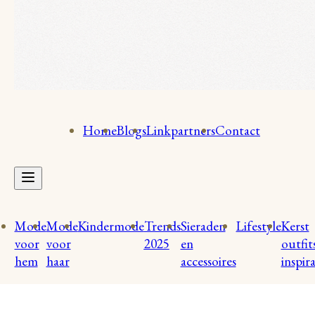
Home
Blogs
Linkpartners
Contact
Mode
Mode
Kindermode
Trends
Sieraden
Lifestyle
Kerst
voor
voor
2025
en
outfit
hem
haar
accessoires
inspira