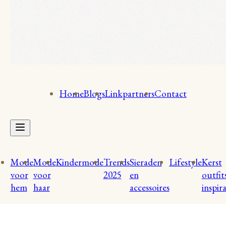
Home
Blogs
Linkpartners
Contact
Mode
Mode
Kindermode
Trends
Sieraden
Lifestyle
Kerst
voor
voor
2025
en
outfit
hem
haar
accessoires
inspira