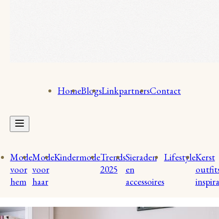
Home
Blogs
Linkpartners
Contact
Mode
Mode
Kindermode
Trends
Sieraden
Lifestyle
Kerst
voor
voor
2025
en
outfit
hem
haar
accessoires
inspira